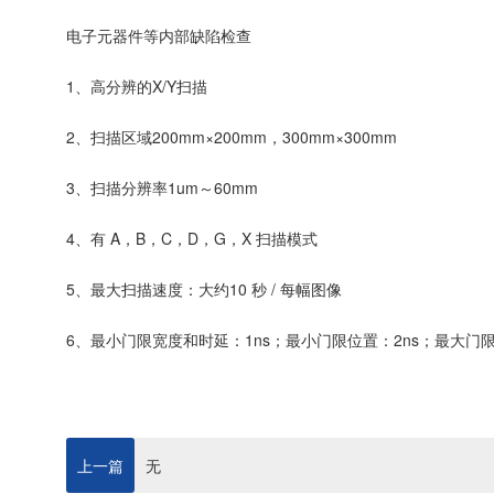
电子元器件等内部缺陷检查
1、高分辨的X/Y扫描
2、扫描区域200mm×200mm，300mm×300mm
3、扫描分辨率1um～60mm
4、有 A，B，C，D，G，X 扫描模式
5、最大扫描速度：大约10 秒 / 每幅图像
6、最小门限宽度和时延：1ns；最小门限位置：2ns；最大门限
上一篇
无