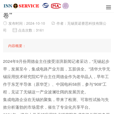
无锡“芯”动能再进化：如何打破“低价内
卷”
发布时间：2024-10-10
作者：无锡英诺赛思科技有限公
司
点击次数：3161
内容概要：
2024年9月份周德金主任接受澎湃新闻记者采访，“无锡起步
早，发展至今，集成电路产业方面，五脏俱全。”清华大学无
锡应用技术研究院IC平台主任周德金作为老华晶人，早年工
作于东芝半导体（原华芝）、中国电科58所，参与“908”工
程，见证了无锡这一产业波澜壮阔的发展历史。
集成电路企业在无锡的聚集，带来了检测、可靠性试验与失
效分析蓬勃的市场需求，催生了专业化共享平台。