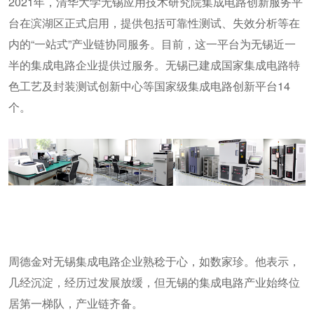
2021年，清华大学无锡应用技术研究院集成电路创新服务平
台在滨湖区正式启用，提供包括可靠性测试、失效分析等在
内的“一站式”产业链协同服务。目前，这一平台为无锡近一
半的集成电路企业提供过服务。无锡已建成国家集成电路特
色工艺及封装测试创新中心等国家级集成电路创新平台14
个。
周德金对无锡集成电路企业熟稔于心，如数家珍。他表示，
几经沉淀，经历过发展放缓，但无锡的集成电路产业始终位
居第一梯队，产业链齐备。