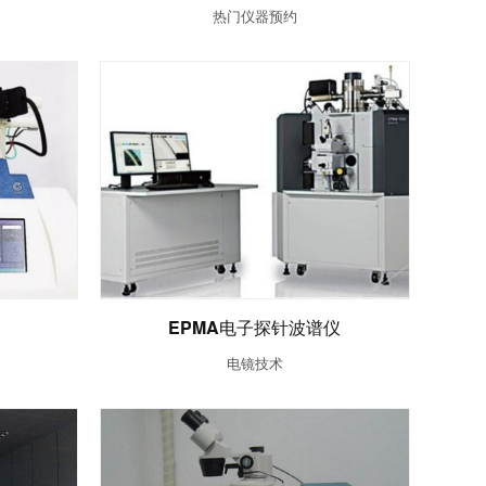
热门仪器预约
EPMA电子探针波谱仪
电镜技术