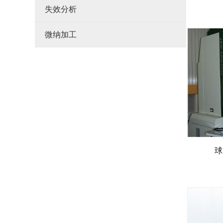
失效分析
微纳加工
球