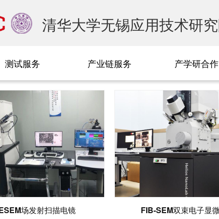
清华大学无锡应用技术研究
测试服务
产业链服务
产学研合作
FESEM场发射扫描电镜
FIB-SEM双束电子显