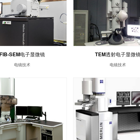
FIB-SEM电子显微镜
TEM透射电子显微
电镜技术
电镜技术